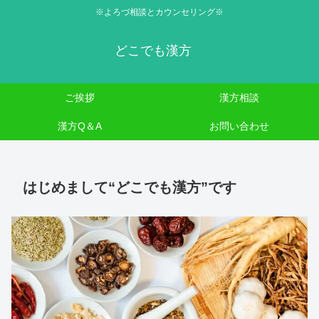
※よろづ相談とカウンセリング※
どこでも漢方
ご挨拶
漢方相談
漢方Q＆A
お問い合わせ
はじめまして“どこでも漢方”です